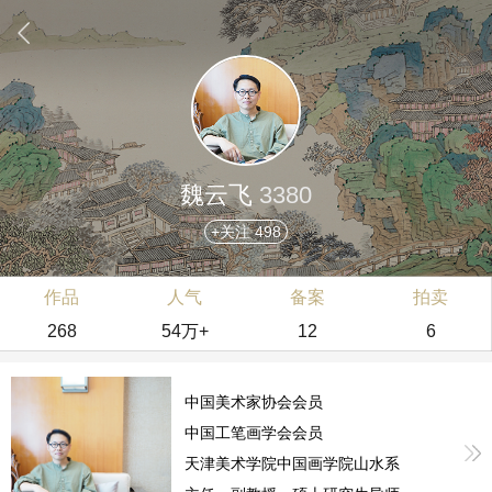
魏云飞
3380
+关注 498
作品
人气
备案
拍卖
268
54万+
12
6
中国美术家协会会员
中国工笔画学会会员
天津美术学院中国画学院山水系