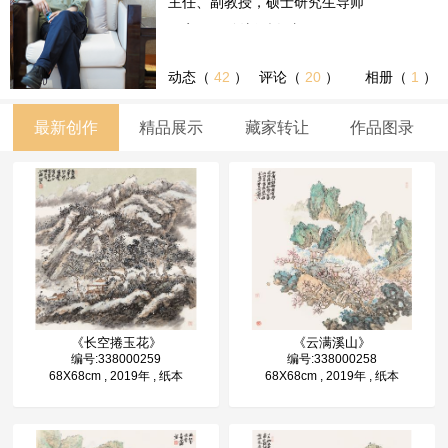
主任、副教授，硕士研究生导师
国家“131”创新型人才
动态（
42
）
评论（
20
）
相册（
1
）
最新创作
精品展示
藏家转让
作品图录
《长空捲玉花》
《云满溪山》
编号:338000259
编号:338000258
68X68cm , 2019年 , 纸本
68X68cm , 2019年 , 纸本