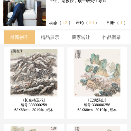
主任、副教授，硕士研究生导师
国家“131”创新型人才
动态（
42
）
评论（
20
）
相册（
1
）
最新创作
精品展示
藏家转让
作品图录
《长空捲玉花》
《云满溪山》
编号:338000259
编号:338000258
68X68cm , 2019年 , 纸本
68X68cm , 2019年 , 纸本