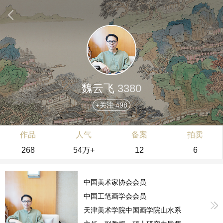
魏云飞
3380
+关注 498
作品
人气
备案
拍卖
268
54万+
12
6
中国美术家协会会员
中国工笔画学会会员
天津美术学院中国画学院山水系