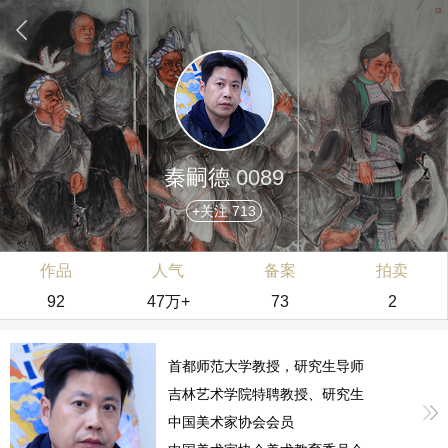
秦嗣德
0089
+关注 713
作品
人气
备案
拍卖
92
47万+
73
2
首都师范大学教授，研究生导师
吉林艺术学院特聘教授、研究生导师
中国美术家协会会员