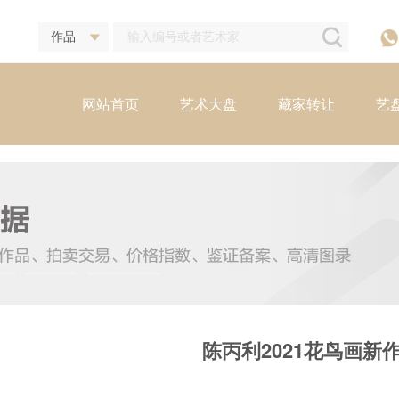
网站首页
艺术大盘
藏家转让
艺
陈丙利2021花鸟画新