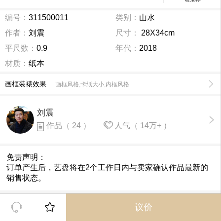
编号：
311500011
类别：
山水
作者：
刘震
尺寸：
28X34cm
平尺数：
0.9
年代：
2018
材质：
纸本
画框装裱效果
画框风格,卡纸大小,内框风格
刘震
作品（ 24 ）
人气（ 14万+ ）
免责声明：
订单产生后，艺盘将在2个工作日内与卖家确认作品最新的
销售状态。
议价