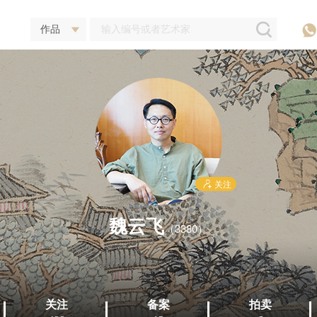
关注
魏云飞
（3380）
关注
备案
拍卖