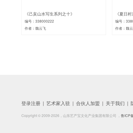
《己亥山水写生系列之十》
《夏日村
编号：338000222
编号：3380
作者：魏云飞
作者：魏云
登录注册
|
艺术家入驻
|
合伙人加盟
|
关于我们
|
Copyright © 2009-
2026
，山东艺产宝文化产业集团有限公司 ，
鲁ICP备