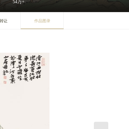
54万+
转让
作品图录