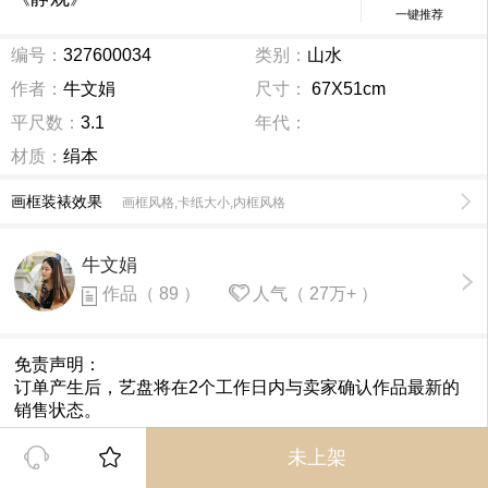
一键推荐
编号：
327600034
类别：
山水
作者：
牛文娟
尺寸：
67X51cm
平尺数：
3.1
年代：
材质：
绢本
画框装裱效果
画框风格,卡纸大小,内框风格
牛文娟
作品（ 89 ）
人气（ 27万+ ）
免责声明：
订单产生后，艺盘将在2个工作日内与卖家确认作品最新的
销售状态。
未上架