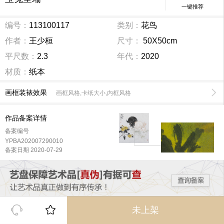
一键推荐
编号：
113100117
类别：
花鸟
作者：
王少桓
尺寸：
50X50cm
平尺数：
2.3
年代：
2020
材质：
纸本
画框装裱效果
画框风格,卡纸大小,内框风格
作品备案详情
备案编号
YPBA202007290010
备案日期 2020-07-29
未上架
王少桓